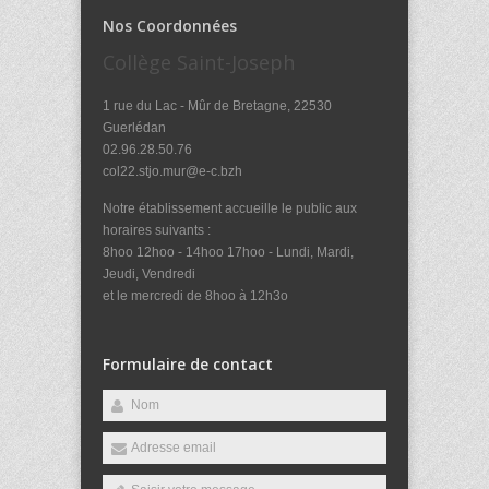
Nos Coordonnées
Collège Saint-Joseph
1 rue du Lac - Mûr de Bretagne, 22530
Guerlédan
02.96.28.50.76
col22.stjo.mur@e-c.bzh
Notre établissement accueille le public aux
horaires suivants :
8hoo 12hoo - 14hoo 17hoo - Lundi, Mardi,
Jeudi, Vendredi
et le mercredi de 8hoo à 12h3o
Formulaire de contact