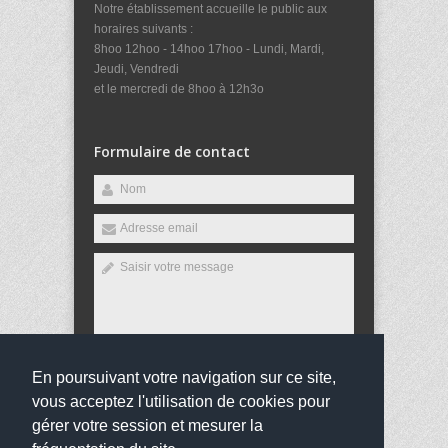
Notre établissement accueille le public aux
horaires suivants :
8hoo 12hoo - 14hoo 17hoo - Lundi, Mardi,
Jeudi, Vendredi
et le mercredi de 8hoo à 12h3o
Formulaire de contact
En poursuivant votre navigation sur ce site,
Envoyer
vous acceptez l'utilisation de cookies pour
gérer votre session et mesurer la