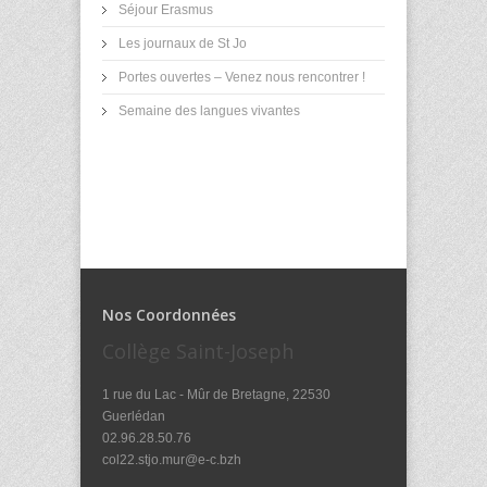
Séjour Erasmus
Les journaux de St Jo
Portes ouvertes – Venez nous rencontrer !
Semaine des langues vivantes
Nos Coordonnées
Collège Saint-Joseph
1 rue du Lac - Mûr de Bretagne, 22530
Guerlédan
02.96.28.50.76
col22.stjo.mur@e-c.bzh