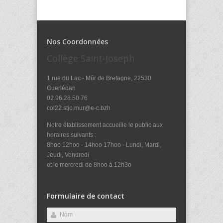
Nos Coordonnées
Collège Saint-Joseph
1 rue du Lac - Mûr de Bretagne, 22530
Guerlédan
02.96.28.50.76
col22.stjo.mur@e-c.bzh
Notre établissement accueille le public aux
horaires suivants :
8hoo 12hoo - 14hoo 17hoo - Lundi, Mardi,
Jeudi, Vendredi
et le mercredi de 8hoo à 12h3o
Formulaire de contact