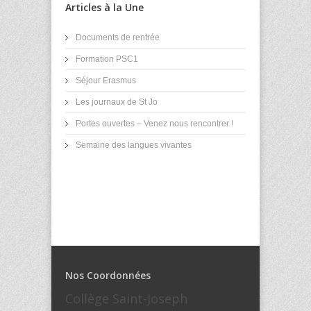
Articles à la Une
Documents de rentrée
Formation PSC1
Séjour Erasmus
Les journaux de St Jo
Portes ouvertes – Venez nous rencontrer !
Semaine des langues vivantes
Nos Coordonnées
Collège Saint-Joseph