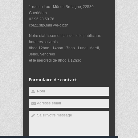
1 rue du Lac - Mûr de Bretagne, 22530
Guerlédan
02.96.28.50.76
col22.stjo.mur@e-c.bzh
Notre établissement accueille le public aux
horaires suivants :
8hoo 12hoo - 14hoo 17hoo - Lundi, Mardi,
Jeudi, Vendredi
et le mercredi de 8hoo à 12h3o
Formulaire de contact