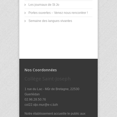
Les journaux de St Jo
Portes ouvertes – Venez nous rencontrer !
Semaine des langues vivantes
Nos Coordonnées
Collège Saint-Joseph
1 rue du Lac - Mûr de Bretagne, 22530
Guerlédan
02.96.28.50.76
col22.stjo.mur@e-c.bzh
Notre établissement accueille le public aux