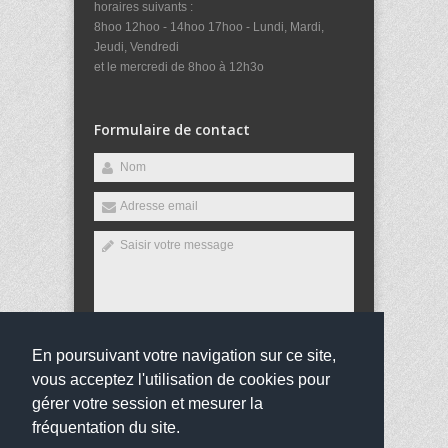
horaires suivants :
8hoo 12hoo - 14hoo 17hoo - Lundi, Mardi,
Jeudi, Vendredi
et le mercredi de 8hoo à 12h3o
Formulaire de contact
En poursuivant votre navigation sur ce site,
Envoyer
vous acceptez l'utilisation de cookies pour
gérer votre session et mesurer la
fréquentation du site.