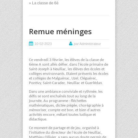
» La classe de 6è
Remue méninges
10-02-2023
par Administrateur
Ce vendredi 3 février, les élèves de la classe de
6ème A sont allés défier, dans l'école primaire de
Saint-Joseph à Neulliac, les élèves des écoles et
collèges environnants. Etaient présents les écoles
et collèges de Malguénac, Uzel, Cléguérec,
Pontivy, Saint-Caradec, Neulliac et Guerlédan.
Dans une ambiance conviviale et rythmée, les
défis se sont enchaînés tout au long de la
journée. Au programme : fléchettes
mathématiques, dictée piégée, chorégraphie à
mémoriser, compte est bon, et bien d'autres
activités encore, mêlant toutes ludique et
didactique.
Ce moment de partage et de jeu, organisé à
l'initiative du directeur de l'école de Neulliac,
Matthieu Ollivier, a sans aucun doute permis de