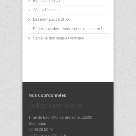
Formation PSC1
Séjour Erasmus
Les journaux de St Jo
Portes ouvertes – Venez nous rencontrer !
Semaine des langues vivantes
Nos Coordonnées
Collège Saint-Joseph
1 rue du Lac - Mûr de Bretagne, 22530
Guerlédan
02.96.28.50.76
col22.stjo.mur@e-c.bzh