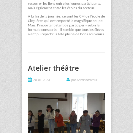
resserrer les liens entre les jeunes participants,
mais également entre les écoles du secteur.
A la fin de la journée, ce sont les CM de l’école de
Cléguérec qui ont emporté la magnifique coupe.
Mais, l'important étant de participer - selon la
formule consacrée - il semble que tous les élèves
aient pu repartir la tête pleine de bons souvenirs.
Atelier théâtre
20-01-2023
par Administrateur