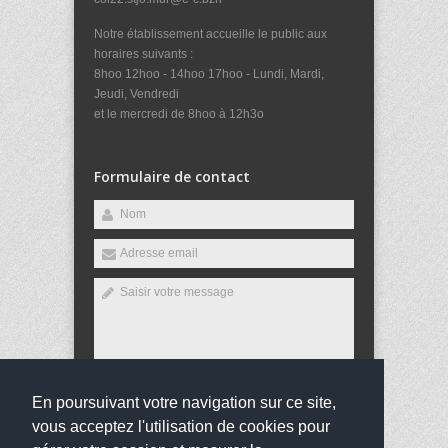
Notre établissement accueille le public aux
horaires suivants :
8hoo 12hoo - 14hoo 17hoo - Lundi, Mardi,
Jeudi, Vendredi
et le mercredi de 8hoo à 12h3o
Formulaire de contact
En poursuivant votre navigation sur ce site,
Envoyer
vous acceptez l'utilisation de cookies pour