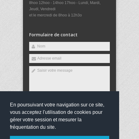
8hoo 12hoo - 14hoo 17hoo - Lundi, Mardi,
Jeudi, Vendredi
et le mercredi de 8hoo à 12h3o
Formulaire de contact
En poursuivant votre navigation sur ce site,
Envoyer
vous acceptez l'utilisation de cookies pour
gérer votre session et mesurer la
fréquentation du site.
Copyright 2016
Collège Saint-Joseph
Tous droits