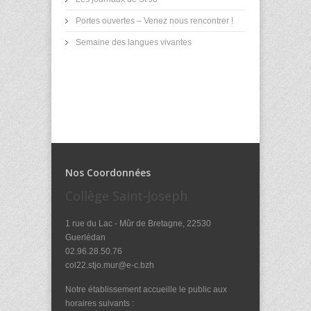
Portes ouvertes – Venez nous rencontrer !
Semaine des langues vivantes
Nos Coordonnées
Collège Saint-Joseph
1 rue du Lac - Mûr de Bretagne, 22530
Guerlédan
02.96.28.50.76
col22.stjo.mur@e-c.bzh
Notre établissement accueille le public aux
horaires suivants :