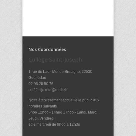
Nos Coordonnées
Collège Saint-Joseph
1 rue du Lac - Mûr de Bretagne, 22530
Guerlédan
02.96.28.50.76
col22.stjo.mur@e-c.bzh
Notre établissement accueille le public aux
horaires suivants :
8hoo 12hoo - 14hoo 17hoo - Lundi, Mardi,
Jeudi, Vendredi
et le mercredi de 8hoo à 12h3o